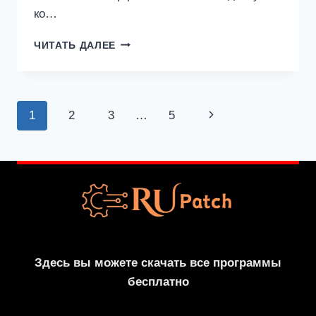
ко…
MINITOOL
ЧИТАТЬ ДАЛЕЕ
PARTITION
WIZARD
КРЯК
12.8
Навигация
Следующая
1
2
3
…
5
+
СКАЧАТЬ
по
страница
СЕРИЙНЫЙ
КЛЮЧ
страницам
[2024]
Здесь вы можете скачать все программы
бесплатно