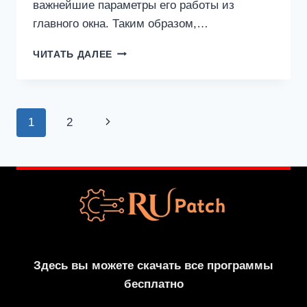
важнейшие параметры его работы из
главного окна. Таким образом,…
BYCLICK
ЧИТАТЬ ДАЛЕЕ
DOWNLOADER
2.4.4
С
КРЯКОМ
Навигация
Следующая
1
2
ПОСЛЕДНИЕ
2024
по
страница
страницам
Здесь вы можете скачать все программы
бесплатно