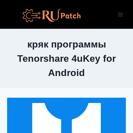
Перейти
к
содержимому
кряк программы
Tenorshare 4uKey for
Android