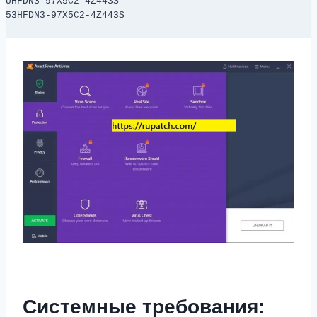
UHFDN3-97X5C2-4Z443S

53HFDN3-97X5C2-4Z443S
Системные требования: