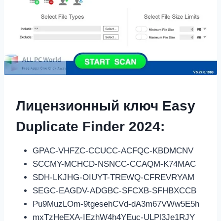
Лицензионный ключ Easy
Duplicate Finder 2024:
GPAC-VHFZC-CCUCC-ACFQC-KBDMCNV
SCCMY-MCHCD-NSNCC-CCAQM-K74MAC
SDH-LKJHG-OIUYT-TREWQ-CFREVRYAM
SEGC-EAGDV-ADGBC-SFCXB-SFHBXCCB
Pu9MuzLOm-9tgesehCVd-dA3m67VWw5E5h
mxTzHeEXA-IEzhW4h4YEuc-ULPl3Je1RJY