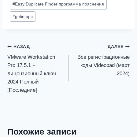
#
Easy Duplicate Finder программа пояснения
#
getintopc
Навигация
НАЗАД
ДАЛЕЕ
VMware Workstation
Все регистрационные
по
Pro 17.5.1 +
коды Videopad (март
записям
лицензионный ключ
2024)
2024 Полный
[Последние]
Похожие записи