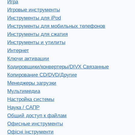
Игра
Игровые инструменты
Инструменты для iPod
Инструменты для мобильных телефонов
Инструменты для сжатия
Инструменты и утилиты
Интернет
Ключи активации
Кодировщики/конвертеры/DIVX Связанные
Копирование CD/DVD/Другие
Менеджеры загрузки
Мультимедиа
Настройка системы
Наука / САПР
Общий доступ к файлам
Офисные инструменты
Офісні інструменти