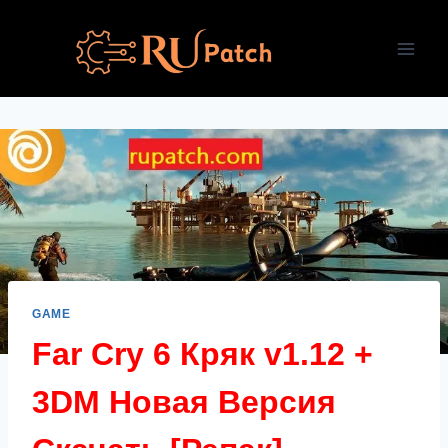
Перейти
к
содержимому
GAME
Far Cry 6 Кряк v1.12 +
3DM Новая Версия