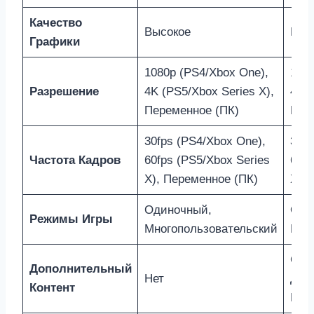
Качество
Высокое
Выс
Графики
1080p (PS4/Xbox One),
1080
Разрешение
4K (PS5/Xbox Series X),
4K (
Переменное (ПК)
Пер
30fps (PS4/Xbox One),
30fp
Частота Кадров
60fps (PS5/Xbox Series
60fp
X), Переменное (ПК)
X), 
Одиночный,
Оди
Режимы Игры
Многопользовательский
Мно
Сез
Дополнительный
Нет
Доп
Контент
Кон