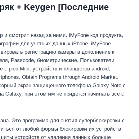
Кряк + Keygen [Последние
 и смотрит назад за ними. iMyFone код продукта,
ографии для учетных данных iPhone. iMyFone
ивировать регистрацию камеры в дополнение к
еля, Passcode, биометрические. Пользователи
с pied Mini, устройств и планшетов android,
artphones, Obtain Programs through Android Market,
нсорный экран защищенного телефона Galaxy Note с
 Galaxy, при этом им не придется начинать все с
ана. Это программа для снятия суперблокировки с
виться от любой формы блокировки их устройств
защиты устройств от удаления данных больше