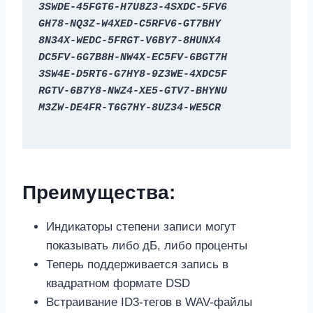
3SWDE-45FGT6-H7U8Z3-4SXDC-5FV6
GH78-NQ3Z-W4XED-C5RFV6-GT7BHY
8N34X-WEDC-5FRGT-V6BY7-8HUNX4
DC5FV-6G7B8H-NW4X-EC5FV-6BGT7H
3SW4E-D5RT6-G7HY8-9Z3WE-4XDC5F
RGTV-6B7Y8-NWZ4-XE5-GTV7-BHYNU
M3ZW-DE4FR-T6G7HY-8UZ34-WE5CR
Преимущества:
Индикаторы степени записи могут
показывать либо дБ, либо проценты
Теперь поддерживается запись в
квадратном формате DSD
Встраивание ID3-тегов в WAV-файлы