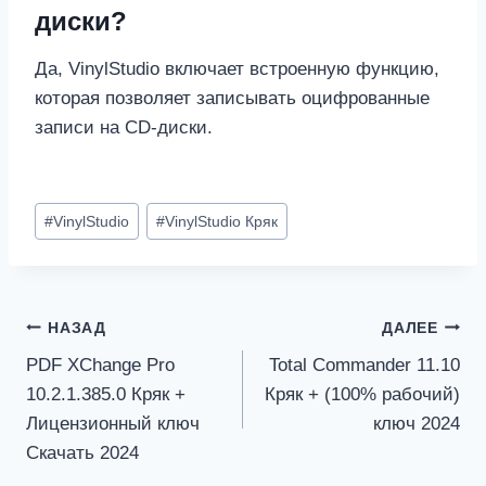
диски?
Да, VinylStudio включает встроенную функцию,
которая позволяет записывать оцифрованные
записи на CD-диски.
Метки
#
VinylStudio
#
VinylStudio Кряк
записи:
Навигация
НАЗАД
ДАЛЕЕ
PDF XChange Pro
Total Commander 11.10
по
10.2.1.385.0 Кряк +
Кряк + (100% рабочий)
записям
Лицензионный ключ
ключ 2024
Скачать 2024