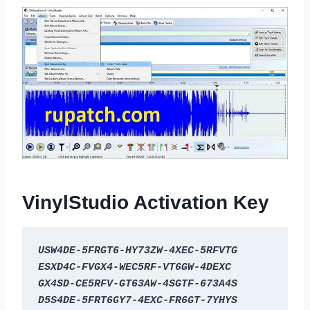
VinylStudio Activation Key
USW4DE-5FRGT6-HY73ZW-4XEC-5RFVTG
ESXD4C-FVGX4-WEC5RF-VT6GW-4DEXC
GX4SD-CE5RFV-GT63AW-4SGTF-673A4S
D5S4DE-5FRT6GY7-4EXC-FR6GT-7YHYS