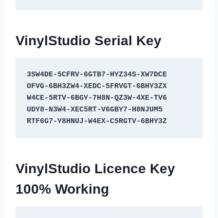
VinylStudio Serial Key
3SW4DE-5CFRV-6GTB7-HYZ34S-XW7DCE
OFVG-6BH3ZW4-XEDC-5FRVGT-6BHY3ZX
W4CE-5RTV-6BGY-7H8N-QZ3W-4XE-TV6
UDY8-N3W4-XEC5RT-V6GBY7-H8NJUM5
RTF6G7-Y8HNUJ-W4EX-C5RGTV-6BHY3Z
VinylStudio Licence Key
100% Working