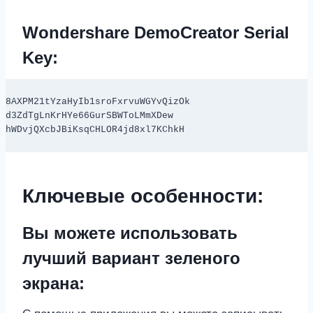
Wondershare DemoCreator Serial
Key:
8AXPM21tYzaHyIb1sroFxrvuWGYvQizOk

d3ZdTgLnKrHYe66GurSBWToLMmXDew

hWDvjQXcbJBiKsqCHLOR4jd8xl7KChkH
Ключевые особенности:
Вы можете использовать
лучший вариант зеленого
экрана: