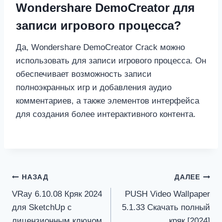
Wondershare DemoCreator для
записи игрового процесса?
Да, Wondershare DemoCreator Crack можно
использовать для записи игрового процесса. Он
обеспечивает возможность записи
полноэкранных игр и добавления аудио
комментариев, а также элементов интерфейса
для создания более интерактивного контента.
Навигация
НАЗАД
ДАЛЕЕ
VRay 6.10.08 Кряк 2024
PUSH Video Wallpaper
по
для SketchUp с
5.1.33 Скачать полный
записям
лицензионным ключом
кряк [2024]