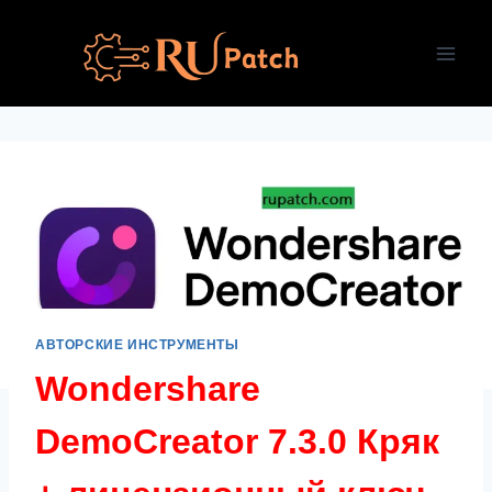
Перейти
к
содержимому
АВТОРСКИЕ ИНСТРУМЕНТЫ
Wondershare
DemoCreator 7.3.0 Кряк