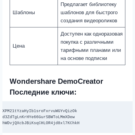
Предлагает библиотеку
Шаблоны
шаблонов для быстрого
создания видеороликов
Доступен как одноразовая
покупка с различными
Цена
тарифными планами или
на основе подписки
Wondershare DemoCreator
Последние ключи:
XPM21tYzaHyIb1sroFxrvuWGYvQizOk

d3ZdTgLnKrHYe66GurSBWToLMmXDew

hWDvjQXcbJBiKsqCHLOR4jd8xl7KChkH